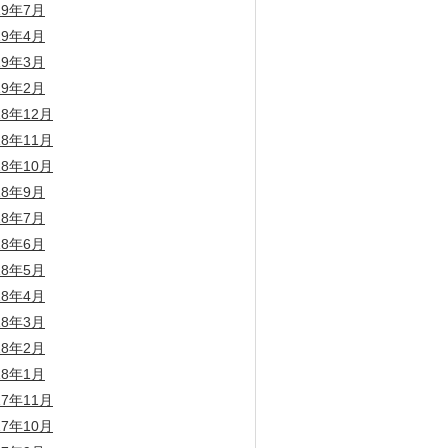
19年7月
19年4月
19年3月
19年2月
18年12月
18年11月
18年10月
18年9月
18年7月
18年6月
18年5月
18年4月
18年3月
18年2月
18年1月
17年11月
17年10月