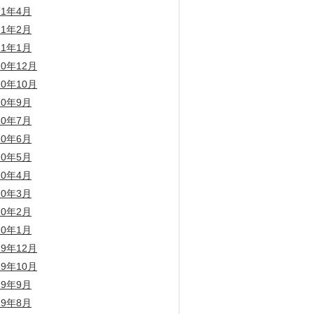
21年4月
21年2月
21年1月
20年12月
20年10月
20年9月
20年7月
20年6月
20年5月
20年4月
20年3月
20年2月
20年1月
19年12月
19年10月
19年9月
19年8月