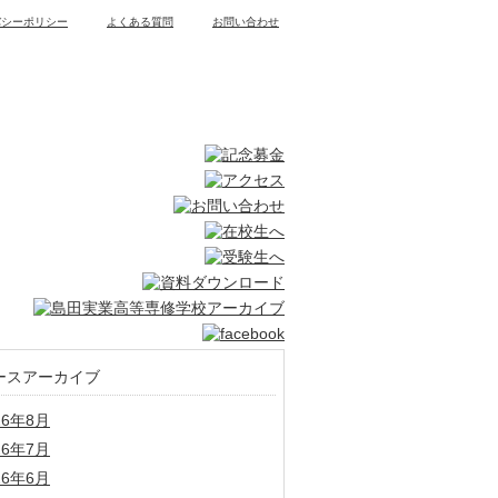
バシーポリシー
よくある質問
お問い合わせ
ースアーカイブ
26年8月
26年7月
26年6月