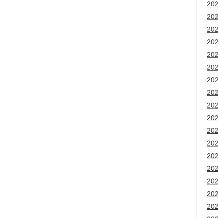
20
20
20
20
20
20
20
20
20
20
20
20
20
20
20
20
20