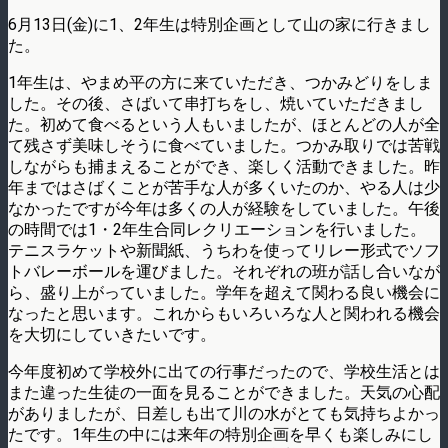
6月13日(金)に1、2年生は特別企画として山の家に行きまし
た。
1年生は、やまめ平の方に来ていただき、つかみどりをしま
した。その後、さばいて串打ちをし、焼いていただきまし
た。初めて食べるという人もいましたが、ほとんどの人が全
て残さず美味しそうに食べていました。つかみ取りでは苦戦
しながらも捕まえることができ、楽しく活動できました。昨
年まではさばくことが苦手な人が多くいたのか、やる人は少
なかったですが今年は多くの人が経験をしていました。午後
の時間では1・2年生合同レクリエーションを行いました。
テニスラケットや新聞紙、うちわを使ってリレー形式でソフ
トバレーボールを運びました。それぞれの班が話し合いなが
ら、盛り上がっていました。学年を超えて関わる良い機会に
なったと思います。これからもいろいろな人と関われる機会
を大切にしていきたいです。
今年度初めて学校外に出ての行事だったので、学校生活とは
また違った生徒の一面を見ることができました。天気の心配
がありましたが、日差しも出て川の水がとても気持ちよかっ
たです。1年生の中には来年の特別企画を早くも楽しみにし