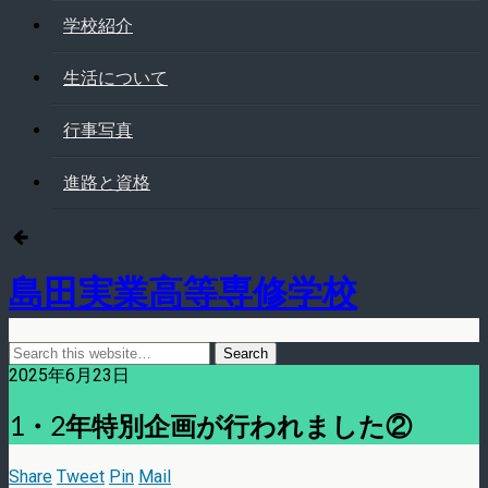
学校紹介
生活について
行事写真
進路と資格
島田実業高等専修学校
2025年6月23日
1・2年特別企画が行われました②
Share
Tweet
Pin
Mail