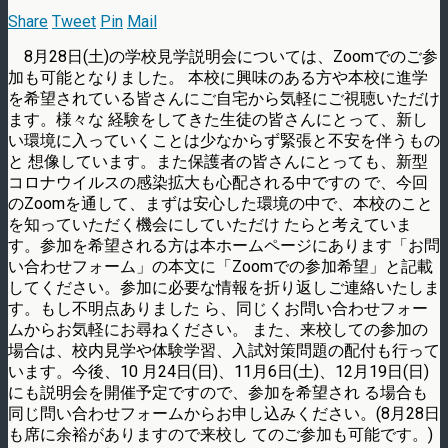
Share
Tweet
Pin
Mail
8月28日(土)の学校見学説明会については、Zoomでのご参
加も可能となりました。 本校に興味のある方や本校に進学
を希望されている皆さんにご自宅から気軽にご視聴いただけ
ます。様々な 経験をしてきた生徒の皆さんにとって、新し
い環境に入っていくことは少なからず緊張と不安を伴うもの
と 想像しています。また保護者の皆さんにとっても、新型
コロナウイルスの感染拡大も心配される中ですの で、今回
のZoomを通して、まずは安心した環境の中で、本校のこと
を知っていただく機会にしていただけ たらと考えていま
す。参加を希望される方は本ホームページにあります「お問
い合わせフォーム」の本文に「Zoomでの参加希望」と記載
してください。参加に必要な情報を折り返しご連絡いたしま
す。もし不明点ありました ら、同じくお問い合わせフォー
ムからお気軽にお尋ねください。 また、来校しての参加の
場合は、校内見学や体験学習、入試対策問題の配付も行って
います。今後、10 月24日(日)、11月6日(土)、12月19日(日)
にも説明会を開催予定ですので、参加を希望され る場合も
同じ問い合わせフォームからお申し込みください。(8月28日
も席に余裕がありますので来校し てのご参加も可能です。)